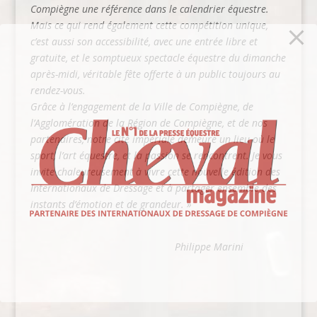
Compiègne une référence dans le calendrier équestre.
Mais ce qui rend également cette compétition unique,
c’est aussi son accessibilité, avec une entrée libre et
gratuite, et le somptueux spectacle équestre du dimanche
après-midi, véritable fête offerte à un public toujours au
rendez-vous.
Grâce à l’engagement de la Ville de Compiègne, de
l’Agglomération de la Région de Compiègne, et de nos
partenaires, notre cité impériale demeure un lieu où le
sport, l’art équestre, et la passion se rencontrent. Je vous
invite chaleureusement à vivre cette nouvelle édition des
Internationaux de Dressage et à partager ensemble des
instants d’émotion et de grandeur. »
Philippe Marini