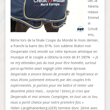
uel, la
Néerla
ndaise
Emmel
ie
Scholt
ens,
8ème lors de la finale Coupe du Monde le mois dernier,
a franchi la barre des 81%. Son sublime étalon noir
Desperado s’est envolé sur cette épreuve artistique en
musique et le couple a obtenu la note de 81.585% : «
Je
ne m’y attendais pas du tout pour être honnête, surtout
parce-qu’Helen avait engagé cette même épreuve.
Desperado a encore besoin de prendre de l’expérience et
nous étions justement entourés par des couples très
expérimentés. Je partais pour me battre et tenter une
deuxième place mais… surprise !
(rires)
Je crois que
Desperado et moi aimons Compiègne, en tout cas ce lieu
nous a porté chance pour notre première fois
».
Helen Langehanenberg (GER) termine donc 2ème avec