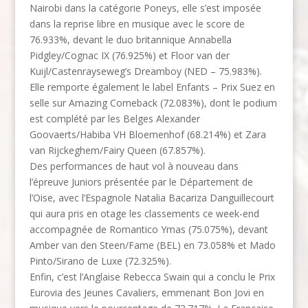
Nairobi dans la catégorie Poneys, elle s’est imposée
dans la reprise libre en musique avec le score de
76.933%, devant le duo britannique Annabella
Pidgley/Cognac IX (76.925%) et Floor van der
Kuijl/Castenrayseweg’s Dreamboy (NED – 75.983%).
Elle remporte également le label Enfants – Prix Suez en
selle sur Amazing Comeback (72.083%), dont le podium
est complété par les Belges Alexander
Goovaerts/Habiba VH Bloemenhof (68.214%) et Zara
van Rijckeghem/Fairy Queen (67.857%).
Des performances de haut vol à nouveau dans
l’épreuve Juniors présentée par le Département de
l’Oise, avec l’Espagnole Natalia Bacariza Danguillecourt
qui aura pris en otage les classements ce week-end
accompagnée de Romantico Ymas (75.075%), devant
Amber van den Steen/Fame (BEL) en 73.058% et Mado
Pinto/Sirano de Luxe (72.325%).
Enfin, c’est l’Anglaise Rebecca Swain qui a conclu le Prix
Eurovia des Jeunes Cavaliers, emmenant Bon Jovi en