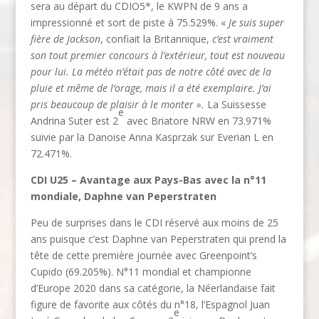
sera au départ du CDIO5*, le KWPN de 9 ans a
impressionné et sort de piste à 75.529%. «
Je suis super
fière de Jackson
, confiait la Britannique,
c’est vraiment
son tout premier concours à l’extérieur, tout est nouveau
pour lui. La météo n’était pas de notre côté avec de la
pluie et même de l’orage, mais il a été exemplaire. J’ai
pris beaucoup de plaisir à le monter ».
La Suissesse
e
Andrina Suter est 2
avec Briatore NRW en 73.971%
suivie par la Danoise Anna Kasprzak sur Everian L en
72.471%.
CDI U25 – Avantage aux Pays-Bas avec la n°11
mondiale, Daphne van Peperstraten
Peu de surprises dans le CDI réservé aux moins de 25
ans puisque c’est Daphne van Peperstraten qui prend la
tête de cette première journée avec Greenpoint’s
Cupido (69.205%). N°11 mondial et championne
d’Europe 2020 dans sa catégorie, la Néerlandaise fait
figure de favorite aux côtés du n°18, l’Espagnol Juan
e