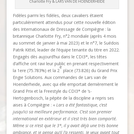
Charlotte Fry & LARS VAN DE HOENDERHEIDE
Fidèles parmi les fidèles, deux cavaliers étaient
particulièrement attendus pour cette nouvelle édition
des Internationaux de Dressage de Compiègne : la
britannique Charlotte Fry, n°2 mondiale (après 4 mois
au sommet de janvier à mai 2023) et le n°7, le Suédois
Patrik Kittel, leader de l’équipe tenante du titre en 2022.
Engagés dès aujourd’hui dans le CDI3*, les têtes
d’affiche ont ravi leur public en prenant respectivement
e
la 1ere (75.783%) et la 2
place (73.826) du Grand Prix
Engie Solutions. Aux commandes de Lars van de
Hoenderheide, avec qui elle emportait dernièrement le
Grand Prix et la Freestyle du CDI3* de ‘s-
Hertogenbosch, la pépite de la discipline a repris ses
aises à Compiègne : «
Lars a été fantastique, c’est
jusqu’ici sa meilleure performance. C’est son premier
international en extérieur et il s’est très bien comporté.
Même si ce n’est que le 3*, il y avait déjà une très bonne
ambiance, et je pense qu’il l’a ressenti. Je veux avant tout