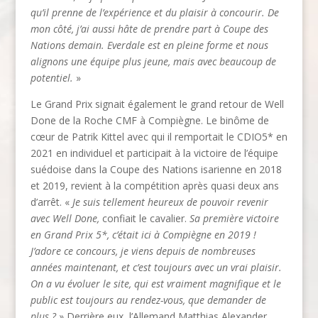
qu’il prenne de l’expérience et du plaisir à concourir. De
mon côté, j’ai aussi hâte de prendre part à Coupe des
Nations demain. Everdale est en pleine forme et nous
alignons une équipe plus jeune, mais avec beaucoup de
potentiel.
»
Le Grand Prix signait également le grand retour de Well
Done de la Roche CMF à Compiègne. Le binôme de
cœur de Patrik Kittel avec qui il remportait le CDIO5* en
2021 en individuel et participait à la victoire de l’équipe
suédoise dans la Coupe des Nations isarienne en 2018
et 2019, revient à la compétition après quasi deux ans
d’arrêt. «
Je suis tellement heureux de pouvoir revenir
avec Well Done,
confiait le cavalier.
Sa première victoire
en Grand Prix 5*, c’était ici à Compiègne en 2019 !
J’adore ce concours, je viens depuis de nombreuses
années maintenant, et c’est toujours avec un vrai plaisir.
On a vu évoluer le site, qui est vraiment magnifique et le
public est toujours au rendez-vous, que demander de
plus ?
» Derrière eux, l’Allemand Matthias Alexander