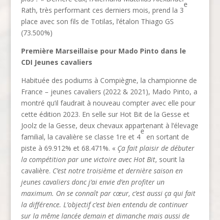
e
Rath, très performant ces derniers mois, prend la 3
place avec son fils de Totilas, l’étalon Thiago GS
(73.500%)
Première Marseillaise pour Mado Pinto dans le
CDI Jeunes cavaliers
Habituée des podiums à Compiègne, la championne de
France – jeunes cavaliers (2022 & 2021), Mado Pinto, a
montré qu’il faudrait à nouveau compter avec elle pour
cette édition 2023. En selle sur Hot Bit de la Gesse et
Joolz de la Gesse, deux chevaux appartenant à l’élevage
e
familial, la cavalière se classe 1re et 4
en sortant de
piste à 69.912% et 68.471%. «
Ça fait plaisir de débuter
la compétition par une victoire avec Hot Bit
, sourit la
cavalière.
C’est notre troisième et dernière saison en
jeunes cavaliers donc j’ai envie d’en profiter un
maximum. On se connaît par cœur, c’est aussi ça qui fait
la différence. L’objectif c’est bien entendu de continuer
sur la même lancée demain et dimanche mais aussi de