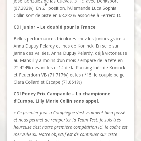
José Gonzalez de las Cuevas, 3
ici avec Denksport
e
(67.282%). En 2
position, l’Allemande Luca Sophia
Collin sort de piste en 68.282% associée à Ferrero D.
CDI Junior – Le doublé pour la France
Belles performances tricolores chez les Juniors grâce à
Anna Dupuy Pelardy et Ines de Koninck. En selle sur
Jarina des Vallées, Anna Dupuy Pelardy, déjà victorieuse
au Mans il y a moins d’un mois s’empare de la tête en
72.424% devant les n°14 de la Ranking Inès de Koninck
et Feuerdorn VB (71,717%) et les n°15, le couple belge
Clara Collard et Escape (71.061%)
CDI Poney Prix Campanile – La championne
d’Europe, Lilly Marie Collin sans appel.
« Ce premier jour à Compiègne s’est vraiment bien passé
et nous permet de remporter la Team Test. Je suis très
heureuse c’est notre première compétition ici, le cadre est
merveilleux. Notre objectif est de continuer sur cette