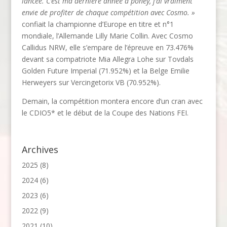
lancée. C’est ma dernière année à poney, j’ai vraiment
envie de profiter de chaque compétition avec Cosmo. »
confiait la championne d’Europe en titre et n°1
mondiale, l’Allemande Lilly Marie Collin. Avec Cosmo
Callidus NRW, elle s’empare de l’épreuve en 73.476%
devant sa compatriote Mia Allegra Lohe sur Tovdals
Golden Future Imperial (71.952%) et la Belge Emilie
Herweyers sur Vercingetorix VB (70.952%).
Demain, la compétition montera encore d’un cran avec
le CDIO5* et le début de la Coupe des Nations FEI.
Archives
2025
(8)
2024
(6)
2023
(6)
2022
(9)
2021
(10)