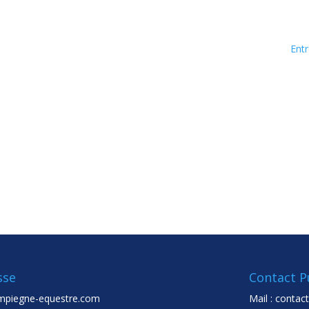
Entr
sse
Contact P
mpiegne-equestre.com
Mail :
contac