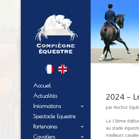
Accueil
2024 – L
Actualités
Informations
par
Anchor Equit
Spectacle Equestre
La 13ème éditio
Partenaires
au stade équestr
meilleurs cavali
Cavaliers