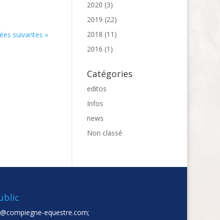
2020
(3)
2019
(22)
2018
(11)
ées suivantes »
2016
(1)
Catégories
editos
Infos
news
Non classé
ublic
t@compiegne-equestre.com;