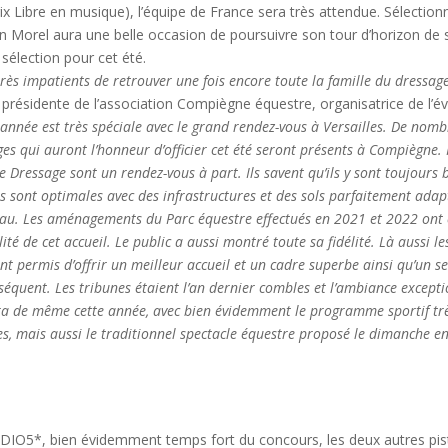
ix Libre en musique), l’équipe de France sera très attendue. Sélectio
n Morel aura une belle occasion de poursuivre son tour d’horizon de
 sélection pour cet été.
ès impatients de retrouver une fois encore toute la famille du dressag
 présidente de l’association Compiègne équestre, organisatrice de l’
 année est très spéciale avec le grand rendez-vous à Versailles. De nomb
ges qui auront l’honneur d’officier cet été seront présents à Compiègne. 
 Dressage sont un rendez-vous à part. Ils savent qu’ils y sont toujours 
s sont optimales avec des infrastructures et des sols parfaitement adapt
eau. Les aménagements du Parc équestre effectués en 2021 et 2022 ont
té de cet accueil. Le public a aussi montré toute sa fidélité. Là aussi le
 permis d’offrir un meilleur accueil et un cadre superbe ainsi qu’un se
séquent. Les tribunes étaient l’an dernier combles et l’ambiance excepti
era de même cette année, avec bien évidemment le programme sportif tr
es, mais aussi le traditionnel spectacle équestre proposé le dimanche e
 CDIO5*, bien évidemment temps fort du concours, les deux autres pis