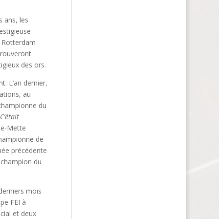
 ans, les
estigieuse
, Rotterdam
etrouveront
tigieux des ors.
. L’an dernier,
ations, au
a championne du
C’était
ne-Mette
championne de
nnée précédente
on champion du
 derniers mois
pe FEI à
cial et deux