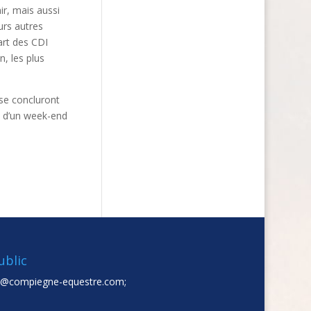
ir, mais aussi
urs autres
art des CDI
n, les plus
 se concluront
l d’un week-end
ublic
t@compiegne-equestre.com;