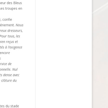
nneur des Bleus
 ses troupes en
e
, confie
événement.
Nous
reux dresseurs,
Pour tous, les
bien reçus et
és à l’exigence
 encore
s
rvice de
onnelle. Nul
ès dense avec
n clôture du
tes du stade