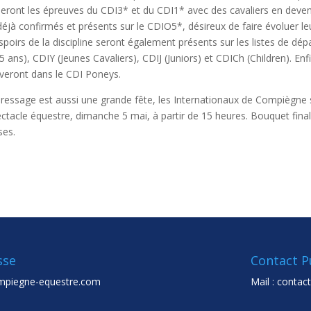
leront les épreuves du CDI3* et du CDI1* avec des cavaliers en deven
jà confirmés et présents sur le CDIO5*, désireux de faire évoluer le
poirs de la discipline seront également présents sur les listes de dép
ans), CDIY (Jeunes Cavaliers), CDIJ (Juniors) et CDICh (Children). Enfi
uveront dans le CDI Poneys.
dressage est aussi une grande fête, les Internationaux de Compiègne
ctacle équestre, dimanche 5 mai, à partir de 15 heures. Bouquet fina
ses.
sse
Contact P
mpiegne-equestre.com
Mail :
contac