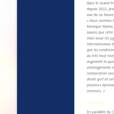
dans le Grand Pr
depuis 2022, Jea
vue de sa future
«
Nous sommes tr
Monique Marini,
savons que cette
mais aussi les ju
Internationaux de
que les condition
du très haut niv
augmenté la quali
aménagements ont
restauration con
doute qu’il en s
plusieurs épreuv
concours.
»
————–
En parallèle du