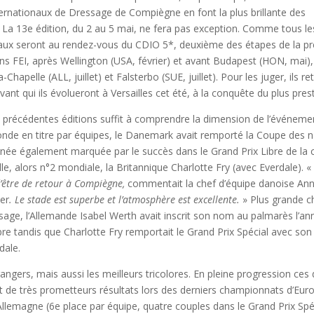
ernationaux de Dressage de Compiègne en font la plus brillante des
La 13e édition, du 2 au 5 mai, ne fera pas exception. Comme tous les
aux seront au rendez-vous du CDIO 5*, deuxième des étapes de la pr
ns FEI, après Wellington (USA, février) et avant Budapest (HON, mai)
a-Chapelle (ALL, juillet) et Falsterbo (SUE, juillet). Pour les juger, ils r
vant qui ils évolueront à Versailles cet été, à la conquête du plus pres
précédentes éditions suffit à comprendre la dimension de l’événement
de en titre par équipes, le Danemark avait remporté la Coupe des n
rnée également marquée par le succès dans le Grand Prix Libre de l
le, alors n°2 mondiale, la Britannique Charlotte Fry (avec Everdale). «
’être de retour à Compiègne,
commentait la chef d’équipe danoise An
ier
. Le stade est superbe et l’atmosphère est excellente.
» Plus grande 
essage, l’Allemande Isabel Werth avait inscrit son nom au palmarès l’a
bre tandis que Charlotte Fry remportait le Grand Prix Spécial avec s
ale.
rangers, mais aussi les meilleurs tricolores. En pleine progression ces
de très prometteurs résultats lors des derniers championnats d’Euro
llemagne (6e place par équipe, quatre couples dans le Grand Prix Spé