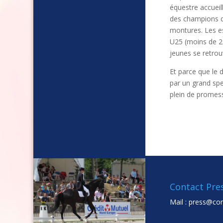
équestre accueil
des champions dé
montures. Les es
U25 (moins de 25 
jeunes se retro
Et parce que le 
par un grand spe
plein de promes
Contact Pre
Mail :
press@co