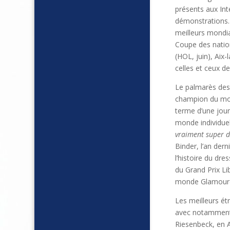
présents aux Int
démonstrations. 
meilleurs mondi
Coupe des natio
(HOL, juin), Aix-l
celles et ceux de
Le palmarès des 
champion du mon
terme d’une jou
monde individuel
vraiment super d
Binder, l’an dern
l’histoire du dr
du Grand Prix Li
monde Glamourd
Les meilleurs ét
avec notamment 
Riesenbeck, en A